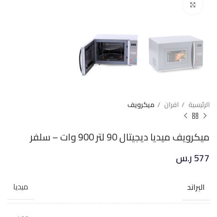
Click to enlarge
الرئيسية
افران
ميكرويف
ميكرويف ميديا ديجيتال 90 لتر 900 وات – سلفر
577
ر.س
البراند
ميديا