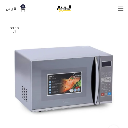
0
0
ر.س
SOLD O
UT