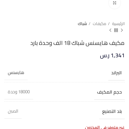
Click to enlarge
الرئيسية
مكيفات
شباك
مكيف هايسنس شباك 18 الف وحدة بارد
1,341
ر.س
البراند
هايسنس
حجم المكيف
18000 وحدة
بلد التصنيع
الصين
غير متوفر في المخزون