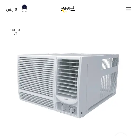
0
0
ر.س
SOLD O
UT