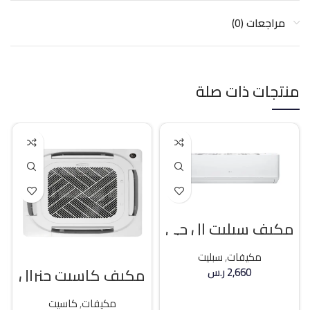
مراجعات (0)
منتجات ذات صلة
مكيف سبليت ال جي
18400 وحده بارد
مكيفات
,
سبليت
مكيف كاسيت جنرال
2,660
ر.س
كلاس 36000 وحده
حار / بارد
إضافة إلى السلة
مكيفات
,
كاسيت