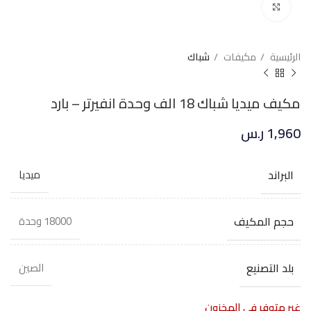
Click to enlarge
الرئيسية
مكيفات
شباك
مكيف ميديا شباك 18 الف وحدة انفيرتر – بارد
1,960
ر.س
البراند
ميديا
حجم المكيف
18000 وحدة
بلد التصنيع
الصين
غير متوفر في المخزون