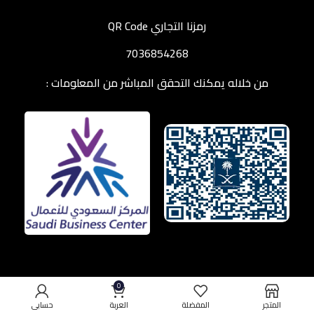
رمزنا التجاري QR Code
7036854268
من خلاله يمكنك التحقق المباشر من المعلومات :
0
المتجر
المفضلة
العربة
حسابي