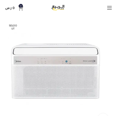
0
0
ر.س
SOLD O
UT