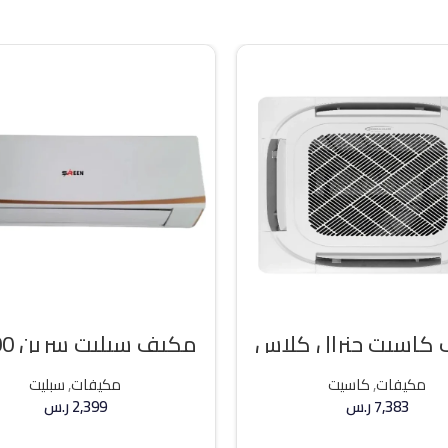
كاسيت جنرال كلاس
مكيف 
ه حار / بارد
وحده بارد
مكيفات
,
كاسيت
مكيفات
,
سبليت
7,383
ر.س
2,399
ر.س
إضافة إلى السلة
إضافة إلى السلة