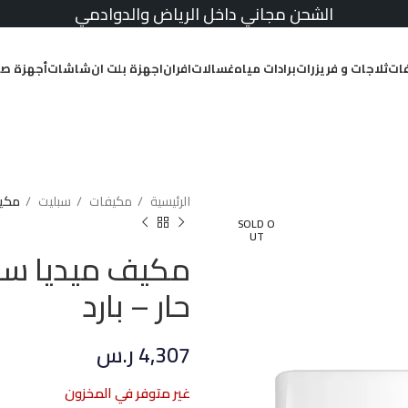
الشحن مجاني داخل الرياض والدوادمي
ات
ثلاجات و فريزرات
برادات مياه
غسالات
افران
اجهزة بلت ان
شاشات
أجهزة صغ
الرئيسية
مكيفات
سبليت
مكيف مي
SOLD O
UT
حار – بارد
4,307
ر.س
غير متوفر في المخزون