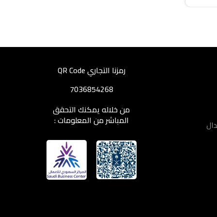
رمزنا التجاري QR Code
7036854268
من خلاله يمكنك التحقق
المباشر من المعلومات :
دال