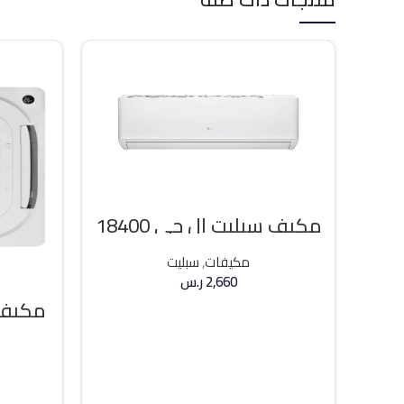
مكيف سبليت ال جي 18400
وحده بارد
مكيفات
,
سبليت
2,660
ر.س
مكيف 
إضافة إلى السلة
36000 وحد