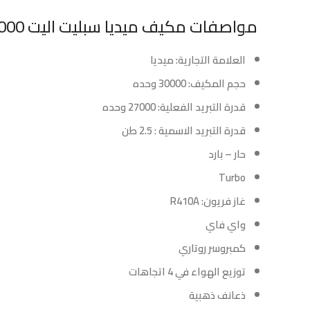
مواصفات مكيف ميديا سبليت اليت 27000 وحده – حار – بارد :
العلامة التجارية: ميديا
حجم المكيف: 30000 وحده
قدرة التبريد الفعلية: 27000 وحده
قدرة التبريد الاسمية : 2.5 طن
حار – بارد
Turbo
غاز فريون: R410A
واي فاي
كمبروسر روتاري
توزيع الهواء في 4 اتجاهات
ذعانف ذهبية