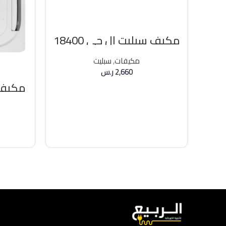
مكيف سبليت ال جي 18400
وحده بارد
مكيفات
,
سبليت
2,660
ر.س
مكيف 
إضافة إلى السلة
36000 وحد