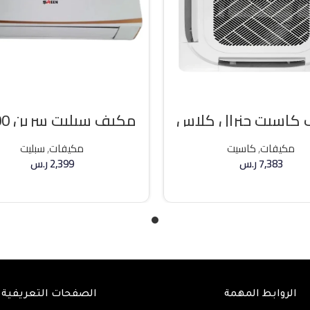
كاسيت جنرال كلاس
مكيف 
ه حار / بارد
وحده بارد
مكيفات
,
كاسيت
مكيفات
,
سبليت
7,383
ر.س
2,399
ر.س
إضافة إلى السلة
إضافة إلى السلة
الروابط المهمة
الصفحات التعريفية