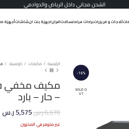
الشحن مجاني داخل الرياض والدوادمي
ات
ثلاجات و فريزرات
برادات مياه
غسالات
افران
اجهزة بلت ان
شاشات
أجهزة صغ
الرئيسية
مكيفات
كونسيلد
مكيف 
-16%
SOLD O
– حار – بارد
UT
5,575
ر.س
6,670
ر.س
غير متوفر في المخزون