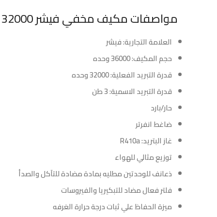
مواصفات مكيف مخفي فيشر 32000 وحده – انفرتر – حار – بارد :
العلامة التجارية: فيشر
حجم المكيف: 36000 وحده
قدرة التبريد الفعلية: 32000 وحده
قدرة التبريد الاسمية: 3 طن
حار/بارد
ضاغط انفرتر
غاز البتريد: R410a
توزيع مثالي للهواء
ذعانف للوحدتين مطليه بمادة مضادة للتآكل والصدأ
فلتر فعال مضاد للتبكيريا والفيروسات
ميزة الحفاظ علي ثبات درجة حرارة الغرفه