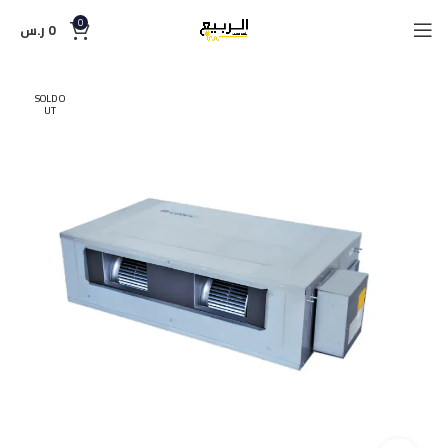
0
0
ر.س
SOLD O
UT