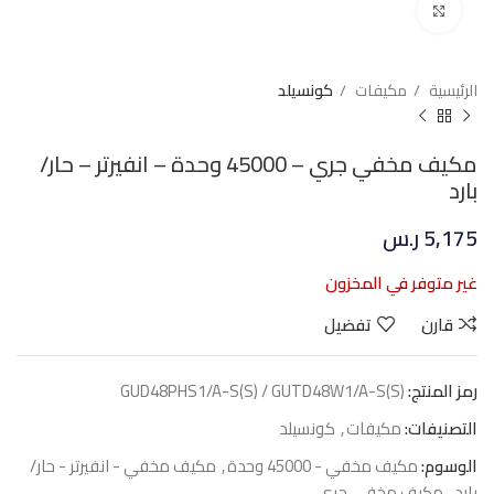
Click to enlarge
الرئيسية
مكيفات
كونسيلد
مكيف مخفي جري – 45000 وحدة – انفيرتر – حار/
بارد
5,175
ر.س
غير متوفر في المخزون
قارن
تفضيل
رمز المنتج:
GUD48PHS1/A-S(S) / GUTD48W1/A-S(S)
التصنيفات:
مكيفات
,
كونسيلد
الوسوم:
مكيف مخفي - 45000 وحدة
,
مكيف مخفي - انفيرتر - حار/
بارد
,
مكيف مخفي جري