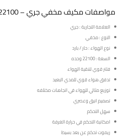
مواصفات مكيف مخفي جري – 22100 وحدة – حار/بارد :
العلامة التجارية : جري
النوع : مخفي
نوع الهواء : حار / بارد
السعة : 22100 وحده
فلتر قوي لتنقية الهواء
تدفق هواء قوي للمدي البعيد
توزيع مثالي للهواء في اتجاهات مختلفه
تصميم انيق وعصري
سهل التحكم
امكانية التحكم في حرارة الغرفة
ريموت تحكم عن بعد بسيط