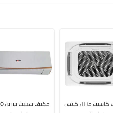
كاسيت جنرال كلاس
مكيف 
ه حار / بارد
وحده بارد