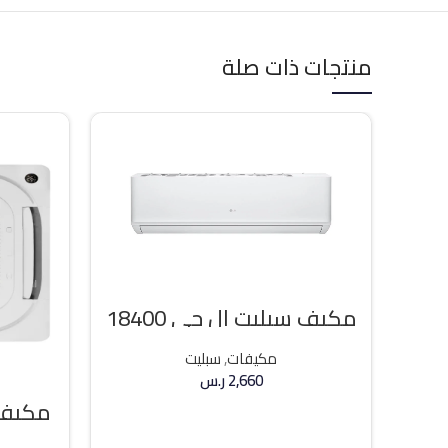
منتجات ذات صلة
مكيف سبليت ال جي 18400
وحده بارد
مكيفات
,
سبليت
2,660
ر.س
مكيف 
إضافة إلى السلة
36000 وحد