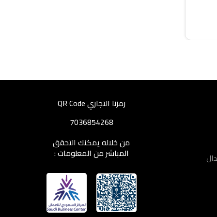
رمزنا التجاري QR Code
7036854268
من خلاله يمكنك التحقق
المباشر من المعلومات :
دال