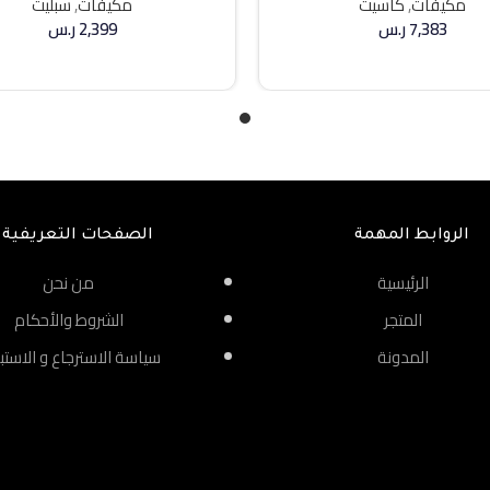
مكيفات
,
كاسيت
مكيفات
,
سبليت
7,383
ر.س
2,399
ر.س
إضافة إلى السلة
إضافة إلى السلة
الروابط المهمة
الصفحات التعريفية
الرئيسية
من نحن
المتجر
الشروط والأحكام
المدونة
سياسة الاسترجاع و الاستب