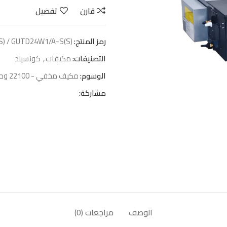
قارن
تفضيل
رمز المنتج:
) / GUTD24W1/A-S(S)
التصنيفات:
مكيفات
,
كونسيلد
الوسوم:
مكيف مخفي - 22100 وحدة
مشاركة:
الوصف
مراجعات (0)