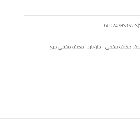
GUD24PHS1/A-S(S
,
مكيف مخفي - حار/بارد
,
مكيف مخفي جري