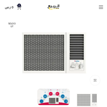
0
0
ر.س
SOLD O
UT
Click to enlarge