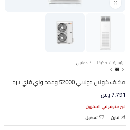
Click to enlarge
الرئيسية
مكيفات
دولابي
مكيف كولين دولابي 52000 وحده واي فاي بارد
7,791
ر.س
غير متوفر في المخزون
قارن
تفضيل