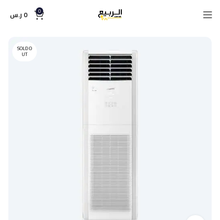
0
0
ر.س
SOLD O
UT