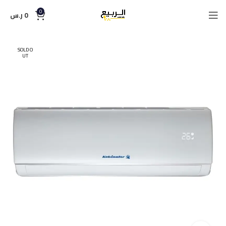
0
0
ر.س
SOLD O
UT