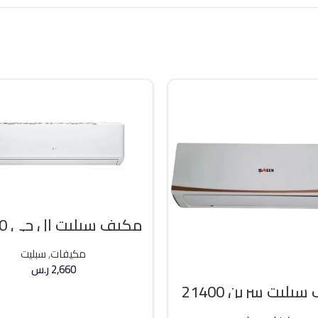
مكيف
وحده بارد
مكيفات
,
سبليت
2,660
ر.س
مكيف سبليت سرين 21400
إضافة إلى السلة
وحده بارد