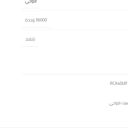
فوجي
36000 وحدة
تايلاند
RCA40UR
يت فوجي