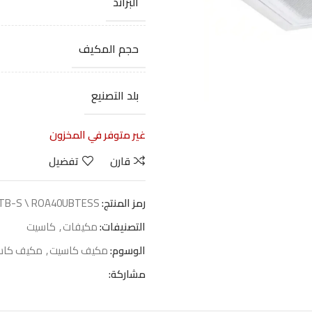
البراند
حجم المكيف
بلد التصنيع
غير متوفر في المخزون
قارن
تفضيل
رمز المنتج:
TB-S \ ROA40UBTESS
التصنيفات:
مكيفات
,
كاسيت
الوسوم:
مكيف كاسيت
,
مكيف كاس
مشاركة: