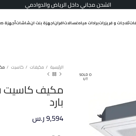
الشحن مجاني داخل الرياض والدوادمي
ات
ثلاجات و فريزرات
برادات مياه
غسالات
افران
اجهزة بلت ان
شاشات
أجهزة صغ
الرئيسية
مكيفات
كاسيت
مكيف 
SOLD O
UT
بارد
9,594
ر.س