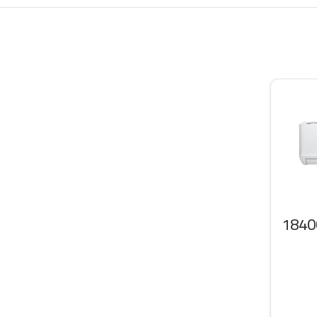
 سبليت ال جي 18400