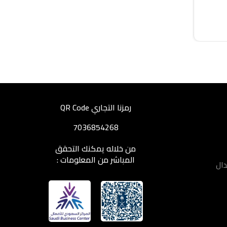
رمزنا التجاري QR Code
7036854268
من خلاله يمكنك التحقق
المباشر من المعلومات :
دال