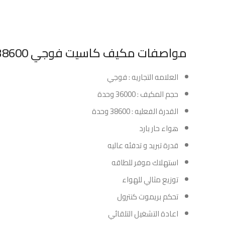
مواصفات مكيف كاسيت فوجي 38600 وحدة حار – بارد :
العلامه التجاريه : فوجي
حجم المكيف : 36000 وحدة
القدرة الفعليه : 38600 وحدة
هواء حار بارد
قدرة تبريد و تدفئه عاليه
استهلاك موفر للطاقه
توزيع مثالي للهواء
تحكم بريموت كنترول
اعادة التشغيل التلقائي