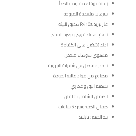
زعانف زرقاء مقاومه للصدأ
سرعات متعددة للمروحه
غاز تبريد R410a صديق للبيئة
تدفق هواء قوي و بعيد المدي
اداء تشغيل عالي الكفاءة
مستوي ضوضاء منخض
تحكم منفصل في شفرات التهوية
مصنوع من مواد عاليه الجودة
تصميم انيق و عصري
الضمان الشامل : عامان
ضمان الكمبروسر : 5 سنوات
بلد الصنع : تايلاند