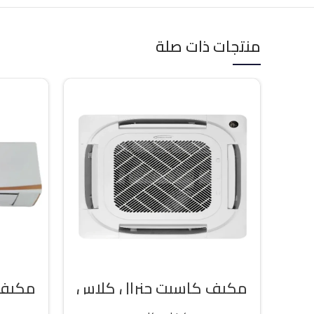
منتجات ذات صلة
مكيف كاسيت جنرال كلاس
36000 وحده حار / بارد