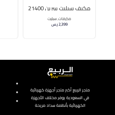
مكيف سبليت سرين 21400
وحده بارد
مكيفات
,
سبليت
2,399
ر.س
إضافة إلى السلة
متجر الربيع أكبر متجر أجهزة كهربائية
في السعودية يوفر مختلف الأجهزة
الكهربائية بأنظمة سداد مريحة