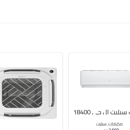
مكيف سبليت ال جي 18400
وحده بارد
مكيفات
,
سبليت