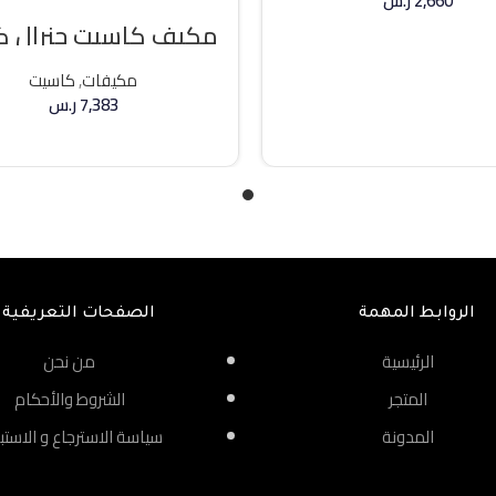
2,660
ر.س
مكيف كاسيت جنرال 
إضافة إلى السلة
36000 وحده حار / بارد
مكيفات
,
كاسيت
7,383
ر.س
إضافة إلى السلة
الروابط المهمة
الصفحات التعريفية
الرئيسية
من نحن
المتجر
الشروط والأحكام
المدونة
سياسة الاسترجاع و الاستب