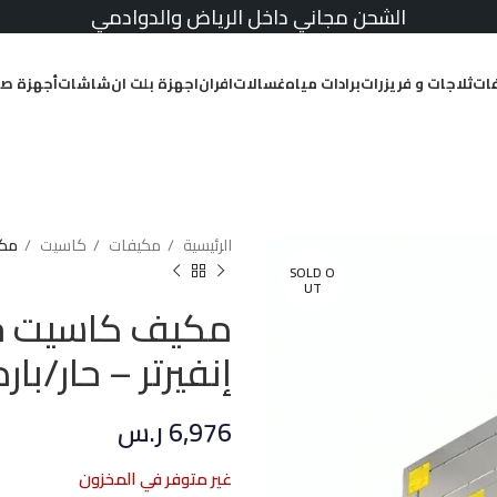
الشحن مجاني داخل الرياض والدوادمي
ات
ثلاجات و فريزرات
برادات مياه
غسالات
افران
اجهزة بلت ان
شاشات
أجهزة صغ
الرئيسية
مكيفات
كاسيت
مكيف ك
SOLD O
UT
إنفيرتر – حار/بارد
6,976
ر.س
غير متوفر في المخزون