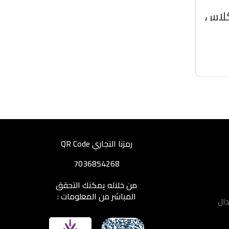
كلاس
رمزنا التجاري QR Code
7036854268
من خلاله يمكنك التحقق
المباشر من المعلومات :
دال