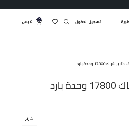
0
يرة
تسجيل الدخول
0
ر.س
ير شباك 17800 وحدة بارد
 بارد
كارير