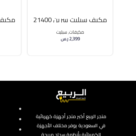
مكيف سبليت سرين 21400
مكيف 
وحده بارد
36000 وحد
مكيفات
,
سبليت
2,399
ر.س
إضافة إلى السلة
متجر الربيع أكبر متجر أجهزة كهربائية
في السعودية يوفر مختلف الأجهزة
الكهربائية بأنظمة سداد مريحة