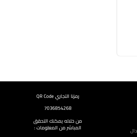
رمزنا التجاري QR Code
7036854268
من خلاله يمكنك التحقق
المباشر من المعلومات :
دال