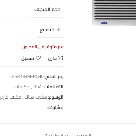
حجم المكيف
بلد التصنيع
غير متوفر في المخزون
قارن
تفضيل
رمز المنتج:
CRSR183M-P0H0
التصنيفات:
شباك
,
مكيفات
الوسوم:
مكيف شباك
,
مكيف كارير
مشاركة:
الوصف
مراجعات (0)