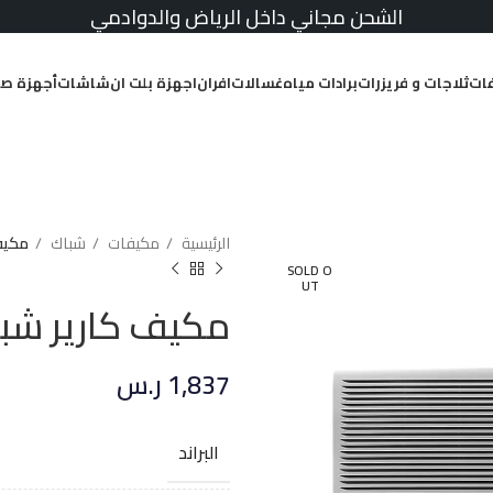
الشحن مجاني داخل الرياض والدوادمي
ات
ثلاجات و فريزرات
برادات مياه
غسالات
افران
اجهزة بلت ان
شاشات
أجهزة صغ
الرئيسية
مكيفات
شباك
مكيف كار
SOLD O
UT
مكيف كارير شباك 17800 وحدة
1,837
ر.س
البراند