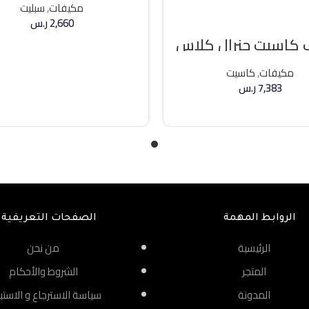
مكيفات
,
سبليت
2,660
ر.س
كاسيت جنرال كلاس
إضافة إلى السلة
ه حار / بارد
مكيفات
,
كاسيت
7,383
ر.س
إضافة إلى السلة
الروابط المهمة
الصفحات التعريفية
الرئيسية
من نحن
المتجر
الشروط والأحكام
المدونة
سياسة الاسترجاع و الاستب