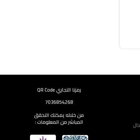
رمزنا التجاري QR Code
7036854268
من خلاله يمكنك التحقق
المباشر من المعلومات :
دال