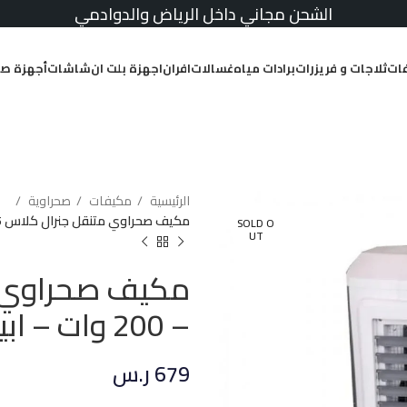
الشحن مجاني داخل الرياض والدوادمي
ات
ثلاجات و فريزرات
برادات مياه
غسالات
افران
اجهزة بلت ان
شاشات
أجهزة صغ
الرئيسية
مكيفات
صحراوية
مكيف صحراوي متنقل جنرال كلاس 55 لتر – 200 وات – ابيض*رمادي
SOLD O
UT
– 200 وات – ابيض*رمادي
679
ر.س