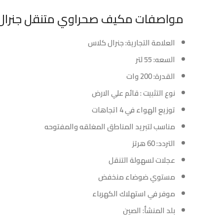
مواصفات مكيف صحراوي متنقل جنرال كلاس 55 لتر – 200 وات – ا
العلامة التجارية: جنرال كلاس
السعه: 55 لتر
القدرة: 200 وات
نوع التثبيت : قائم علي الارض
توزيع الهواء في 4 اتجاهات
مناسب لتبريد المناطق المغلقه والمفتوحه
التردد: 60 هرتز
عجلات لسهولة التنقل
مستوي ضوضاء منخفض
موفر في استهلاك الكهرباء
بلد المنشأ: الصين