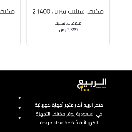
مكيف سبليت سرين 21400
مكيف 
وحده بارد
36000 وحد
مكيفات
,
سبليت
2,399
ر.س
إضافة إلى السلة
متجر الربيع أكبر متجر أجهزة كهربائية
في السعودية يوفر مختلف الأجهزة
الكهربائية بأنظمة سداد مريحة