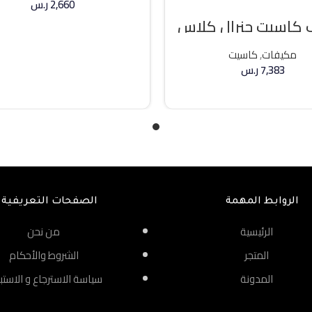
2,660
ر.س
كاسيت جنرال كلاس
إضافة إلى السلة
ه حار / بارد
مكيفات
,
كاسيت
7,383
ر.س
إضافة إلى السلة
الروابط المهمة
الصفحات التعريفية
الرئيسية
من نحن
المتجر
الشروط والأحكام
المدونة
سياسة الاسترجاع و الاستب