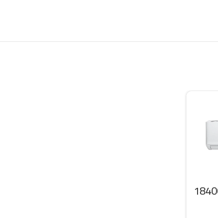
 سبليت ال جي 18400