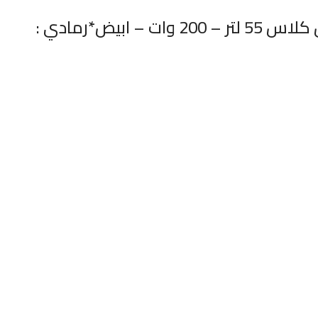
بيض*رمادي :