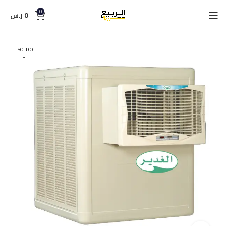
0
0
ر.س
SOLD O
UT