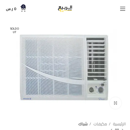
0
0
ر.س
SOLD O
UT
Click to enlarge
الرئيسية
مكيفات
شباك