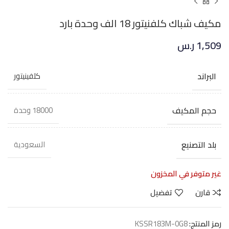
مكيف شباك كلفنيتور 18 الف وحدة بارد
1,509
ر.س
البراند
كلفينيتور
حجم المكيف
18000 وحدة
بلد التصنيع
السعودية
غير متوفر في المخزون
قارن
تفضيل
رمز المنتج:
KSSR183M-0G8