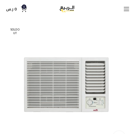
0
0
ر.س
SOLD O
UT