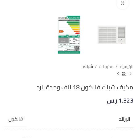
Click to enlarge
الرئيسية
مكيفات
شباك
مكيف شباك فالكون 18 الف وحدة بارد
1,323
ر.س
البراند
فالكون