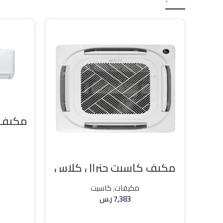
مكيف كاسيت جنرال كلاس
36000 وحده حار / بارد
مكيفات
,
كاسيت
7,383
ر.س
إضافة إلى السلة