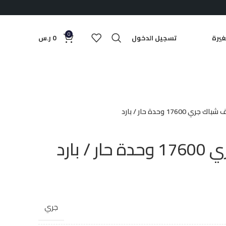
0
يرة
تسجيل الدخول
0
ر.س
 جري 17600 وحدة حار / بارد
 بارد
جري