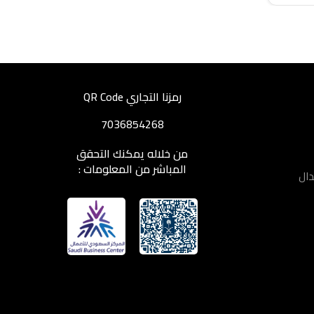
رمزنا التجاري QR Code
7036854268
من خلاله يمكنك التحقق
المباشر من المعلومات :
دال