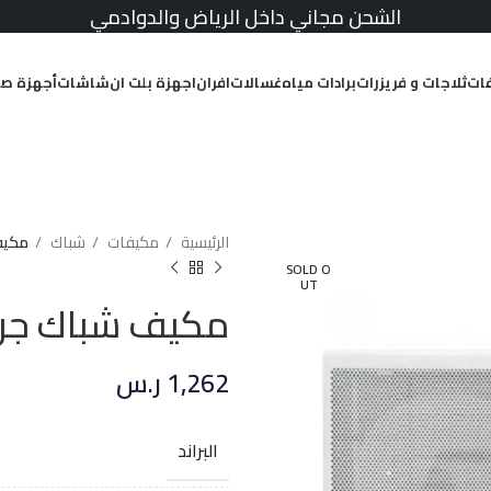
الشحن مجاني داخل الرياض والدوادمي
ات
ثلاجات و فريزرات
برادات مياه
غسالات
افران
اجهزة بلت ان
شاشات
أجهزة صغ
الرئيسية
مكيفات
شباك
مكيف شباك
SOLD O
UT
مكيف شباك جري 17600 وحدة حار /
1,262
ر.س
البراند