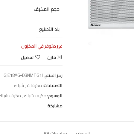
حجم المكيف
بلد التصنيع
غير متوفر في المخزون
قارن
تفضيل
رمز المنتج:
GJE18AG-D3NMTG1J
التصنيفات:
مكيفات
,
شباك
الوسوم:
مكيف شباك
,
مكيف شباك
مشاركة:
الوصف
مراجعات (0)