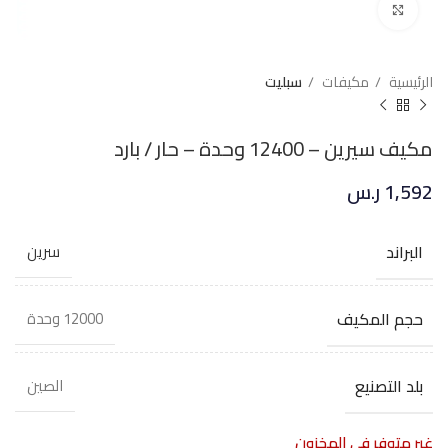
Click to enlarge
الرئيسية
مكيفات
سبليت
مكيف سيرين – 12400 وحدة – حار / بارد
1,592
ر.س
البراند
سرين
حجم المكيف
12000 وحدة
بلد التصنيع
الصين
غير متوفر في المخزون