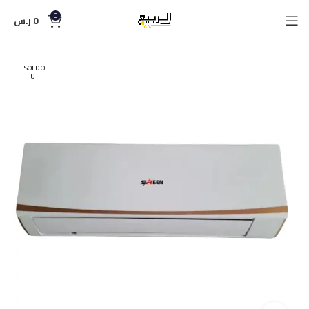
0
0
ر.س
SOLD O
UT