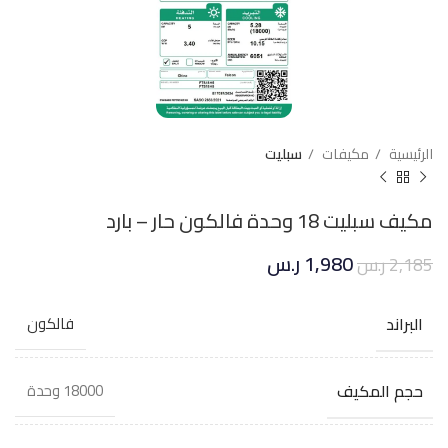
الرئيسية
مكيفات
سبليت
مكيف سبليت 18 وحدة فالكون حار – بارد
1,980
ر.س
2,185
ر.س
البراند
فالكون
حجم المكيف
18000 وحدة