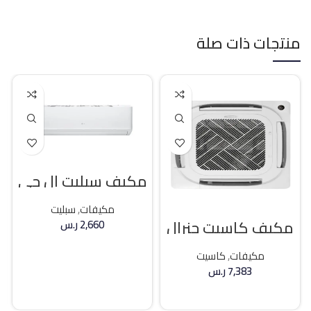
منتجات ذات صلة
مكيف سبليت ال جي
18400 وحده بارد
مكيفات
,
سبليت
مكيف كاسيت جنرال
2,660
ر.س
كلاس 36000 وحده
حار / بارد
إضافة إلى السلة
مكيفات
,
كاسيت
7,383
ر.س
إضافة إلى السلة