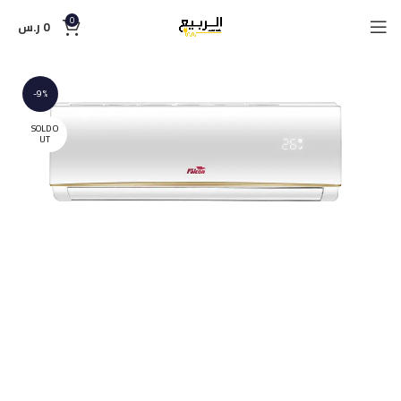
0
0
ر.س
-9%
SOLD O
UT