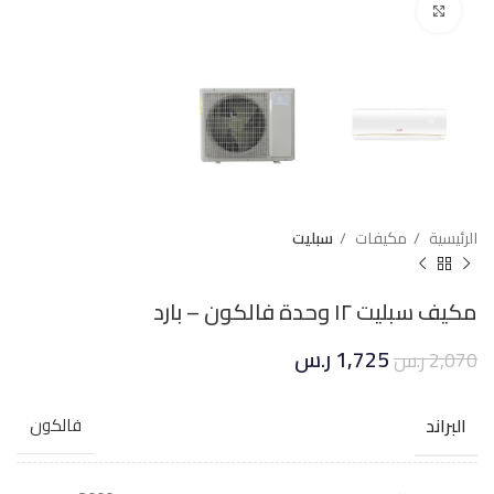
Click to enlarge
الرئيسية
مكيفات
سبليت
مكيف سبليت ١٢ وحدة فالكون – بارد
1,725
ر.س
2,070
ر.س
البراند
فالكون