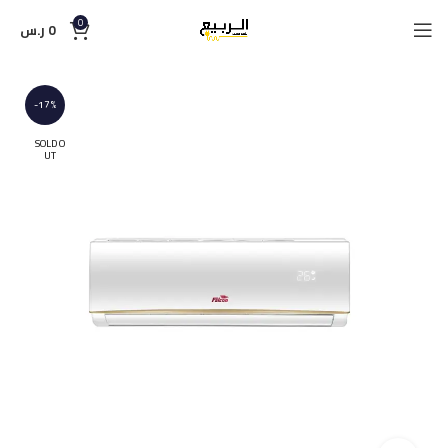
0
0
ر.س
-17%
SOLD O
UT