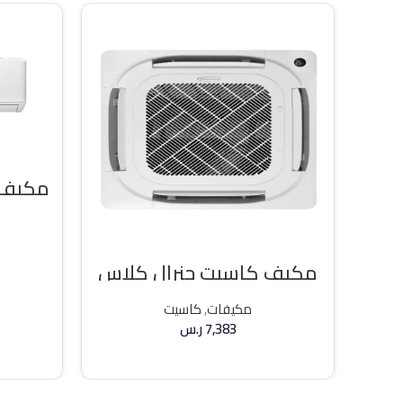
مكيف كاسيت جنرال كلاس
36000 وحده حار / بارد
مكيفات
,
كاسيت
7,383
ر.س
إضافة إلى السلة