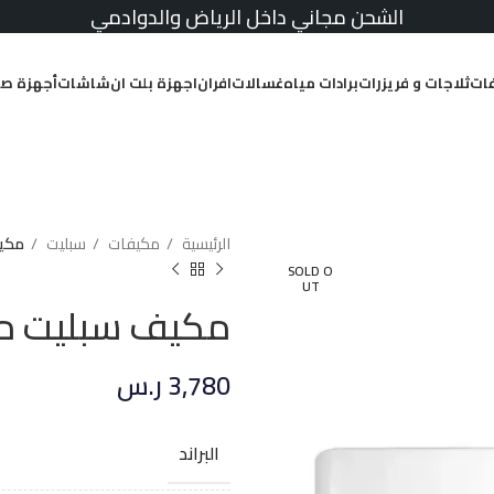
الشحن مجاني داخل الرياض والدوادمي
ات
ثلاجات و فريزرات
برادات مياه
غسالات
افران
اجهزة بلت ان
شاشات
أجهزة صغ
الرئيسية
مكيفات
سبليت
مكيف سب
SOLD O
UT
مكيف سبليت ميديا 31400 وحد
3,780
ر.س
البراند