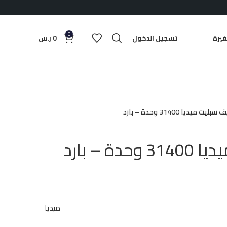
0
يرة
تسجيل الدخول
0
ر.س
ليت ميديا 31400 وحدة – بارد
ة – بارد
ميديا