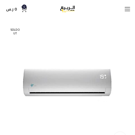
0
0
ر.س
SOLD O
UT