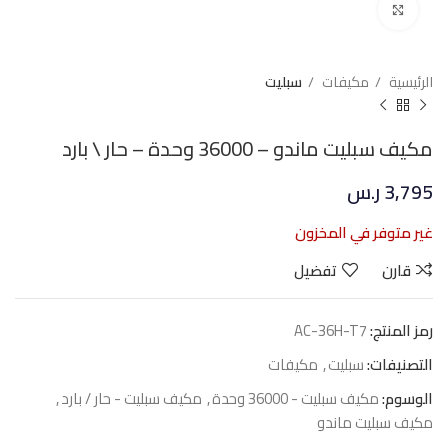
Click to enlarge
الرئيسية
مكيفات
سبليت
مكيف سبليت ماندو – 36000 وحدة – حار \ بارد
3,795
ر.س
غير متوفر في المخزون
قارن
تفضيل
رمز المنتج:
AC-36H-T7
التصنيفات:
سبليت
,
مكيفات
الوسوم:
مكيف سبليت - 36000 وحدة
,
مكيف سبليت - حار / بارد
,
مكيف سبليت ماندو