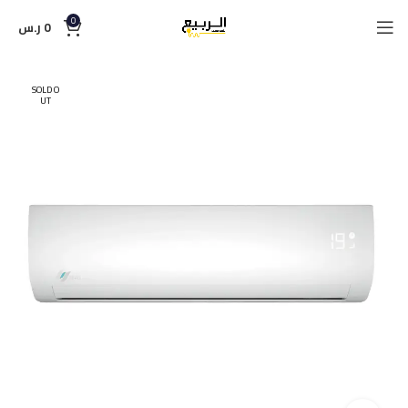
0
0
ر.س
SOLD O
UT