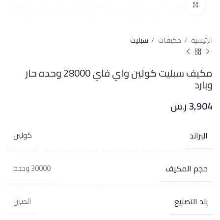
Click to enlarge
الرئيسية
مكيفات
سبليت
مكيف سبليت كولين واي فاي 28000 وحده حار
وبارد
3,904
ر.س
البراند
كولين
حجم المكيف
30000 وحدة
بلد التصنيع
الصين