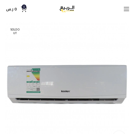
0
0
ر.س
SOLD O
UT