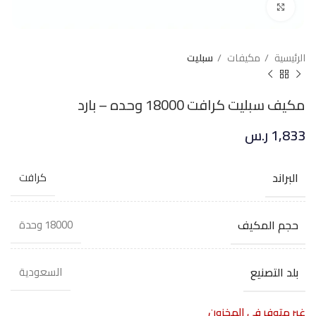
Click to enlarge
الرئيسية
مكيفات
سبليت
مكيف سبليت كرافت 18000 وحده – بارد
1,833
ر.س
البراند
كرافت
حجم المكيف
18000 وحدة
بلد التصنيع
السعودية
غير متوفر في المخزون