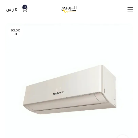
0
0
ر.س
SOLD O
UT