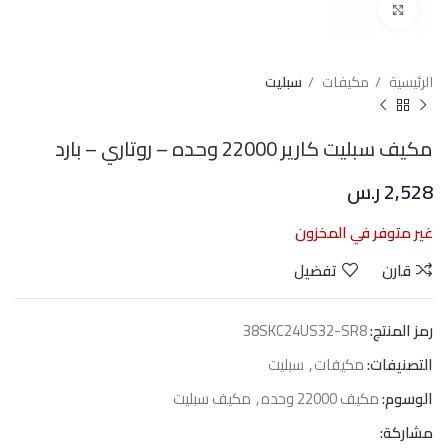
Click to enlarge
الرئيسية
مكيفات
سبليت
مكيف سبليت كارير 22000 وحده – روتاري – بارد
2,528
ر.س
غير متوفر في المخزون
قارن
تفضيل
رمز المنتج:
38SKC24US32-SR8
التصنيفات:
مكيفات
,
سبليت
الوسوم:
مكيف 22000 وحده
,
مكيف سبليت
مشاركة: