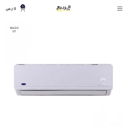
0
0
ر.س
SOLD O
UT