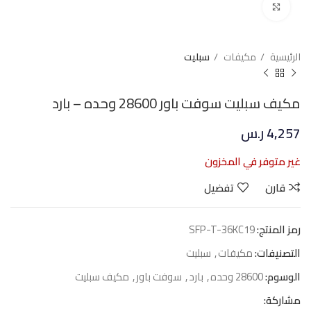
Click to enlarge
الرئيسية
مكيفات
سبليت
مكيف سبليت سوفت باور 28600 وحده – بارد
4,257
ر.س
غير متوفر في المخزون
قارن
تفضيل
رمز المنتج:
SFP-T-36KC19
التصنيفات:
مكيفات
,
سبليت
الوسوم:
28600 وحده
,
بارد
,
سوفت باور
,
مكيف سبليت
مشاركة: