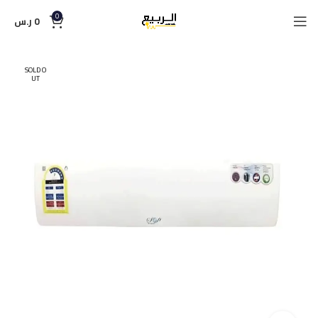
0
0
ر.س
SOLD O
UT