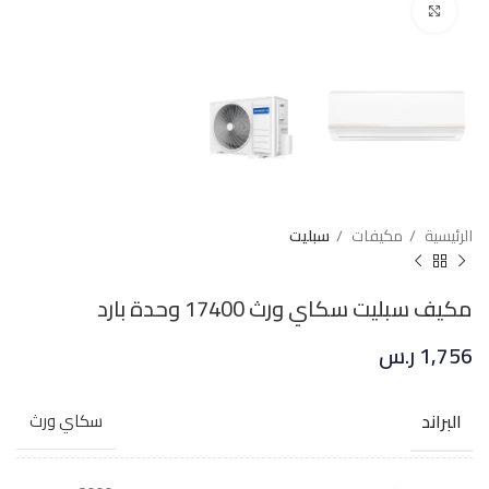
Click to enlarge
الرئيسية
مكيفات
سبليت
مكيف سبليت سكاي ورث 17400 وحدة بارد
1,756
ر.س
البراند
سكاي ورث