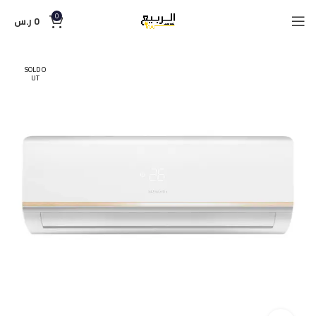
0
0
ر.س
SOLD O
UT