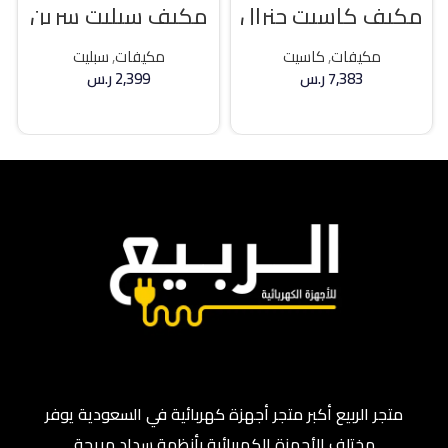
مكيف كاسيت جنرال
مكيف سبليت سرين
كلاس 36000 وحده
21400 وحده بارد
حار / بارد
مكيفات
,
كاسيت
مكيفات
,
سبليت
7,383
ر.س
2,399
ر.س
إضافة إلى السلة
إضافة إلى السلة
متجر الربيع أكبر متجر أجهزة كهربائية في السعودية يوفر
مختلف الأجهزة الكهربائية بأنظمة سداد مريحة