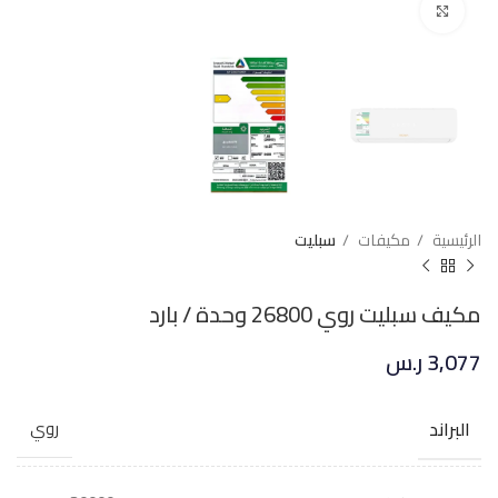
Click to enlarge
الرئيسية
مكيفات
سبليت
مكيف سبليت روي 26800 وحدة / بارد
3,077
ر.س
البراند
روي