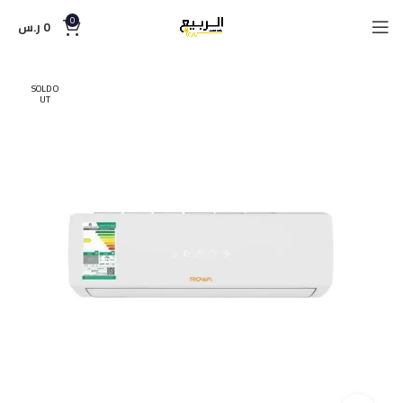
0
0
ر.س
SOLD O
UT