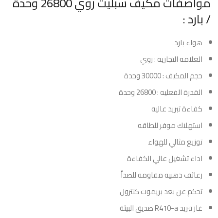
مواصفات مكيف سبليت روي 26800 وحدة
/ بارد :
هواء بارد
العلامه التجاريه : روي
حجم المكيف : 30000 وحدة
القدرة الفعليه : 26800 وحدة
كفاءة تبريد عاليه
استهلاك موفر للطاقه
توزيع مثالي للهواء
اداء تشغيل عالي الكفاءة
زعائف ذهبيه مقاومه للصدأ
تحكم عن بعد بريموت كنترول
غاز تبريد R410-a صديق البيئة