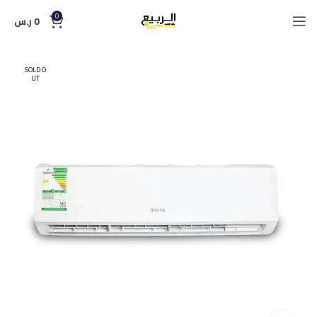
0
0
ر.س
SOLD O
UT