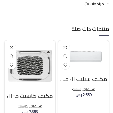
مراجعات (0)
منتجات ذات صلة
مكيف سبليت ال جي
18400 وحده بارد
مكيفات
,
سبليت
مكيف كاسيت جنرال
2,660
ر.س
كلاس 36000 وحده
حار / بارد
إضافة إلى السلة
مكيفات
,
كاسيت
7,383
ر.س