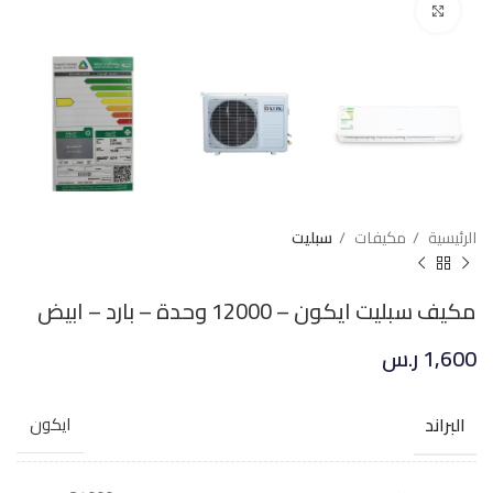
Click to enlarge
الرئيسية
مكيفات
سبليت
مكيف سبليت ايكون – 12000 وحدة – بارد – ابيض
1,600
ر.س
البراند
ايكون