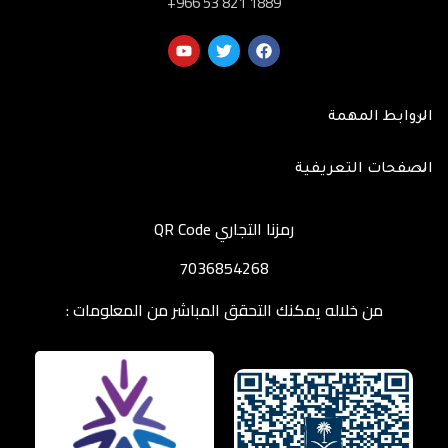
‎+966 53 821 1889
الروابط المهمة
الصفحات التعريفية
رمزنا التجاري QR Code
7036854268
من خلاله يمكنك التحقق المباشر من المعلومات :