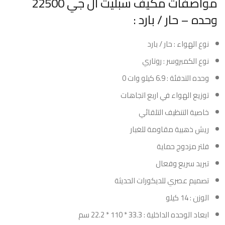
مواصفات مكيف سبليت ال جي 22500
وحده – حار / بارد :
نوع الهواء : حار / بارد
نوع الكمبروسر : روتاري
وحده التدفئة : 6.9 كيلو وات 0
توزيع الهواء في اربع اتجاهات
خاصية التنظيف التلقائي
ريش ذهبية مقاومة للغبار
فلتر مزدوج حماية
تبريد سريع وفعال
تصميم عصري للديكورات الحديثة
الوزن : 14 كيلو
ابعاد الوحده الداخلية : 33.3 * 110 * 22.2 سم