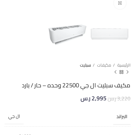
Click to enlarge
الرئيسية
مكيفات
سبليت
مكيف سبليت ال جي 22500 وحده – حار / بارد
2,995
ر.س
3,220
ر.س
البراند
ال جي