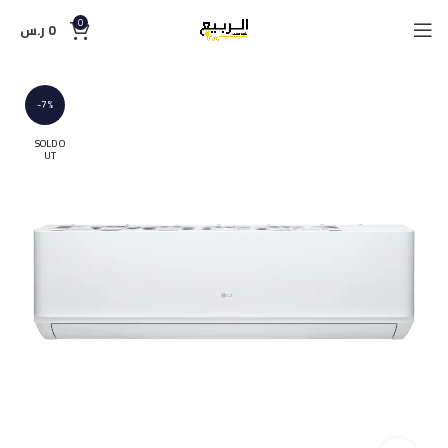
0
0
ر.س
-7%
SOLD O
UT