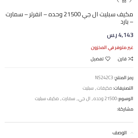
مكيف سبليت ال جي 21500 وحده – انفرتر – سمارت
– بارد
4,143
ر.س
غير متوفر في المخزون
قارن
تفضيل
رمز المنتج:
NS242C3
التصنيفات:
مكيفات
,
سبليت
الوسوم:
21500 وحده
,
ال جي
,
سمارت
,
مكيف سبليت
مشاركة:
الوصف