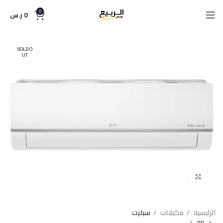
0
0
ر.س
SOLD O
UT
Click to enlarge
الرئيسية
مكيفات
سبليت