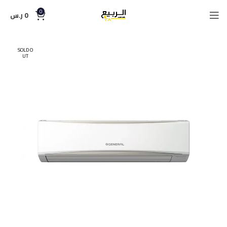
0
0
ر.س
SOLD O
UT