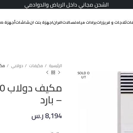
الشحن مجاني داخل الرياض والدوادمي
ات
ثلاجات و فريزرات
برادات مياه
غسالات
افران
اجهزة بلت ان
شاشات
أجهزة صغ
الرئيسية
مكيفات
دولابي
مكيف دولاب
SOLD O
UT
– بارد
8,194
ر.س