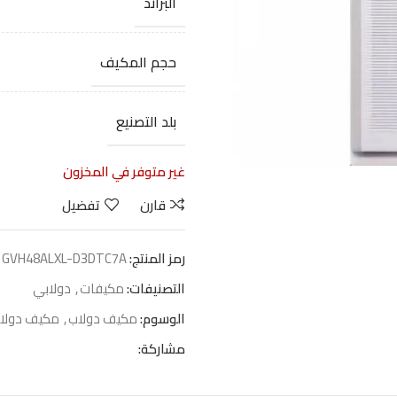
البراند
حجم المكيف
بلد التصنيع
غير متوفر في المخزون
قارن
تفضيل
رمز المنتج:
GVH48ALXL-D3DTC7A
التصنيفات:
مكيفات
,
دولابي
الوسوم:
مكيف دولاب
,
مكيف دولاب 44800 و
مشاركة: