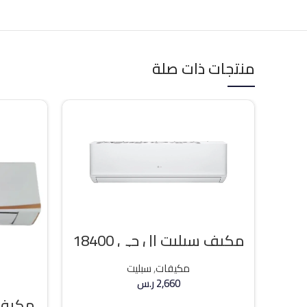
منتجات ذات صلة
مكيف سبليت ال جي 18400
وحده بارد
مكيفات
,
سبليت
2,660
ر.س