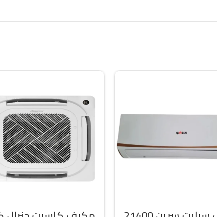
مكيف سبليت سرين 21400
مكيف كاسيت جنرال 