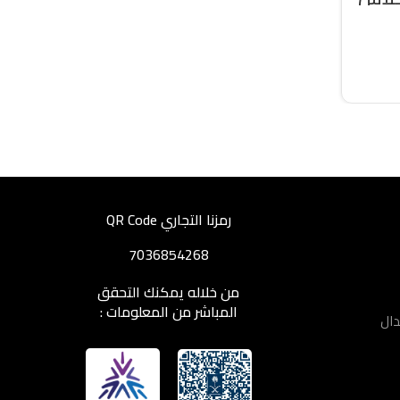
رمزنا التجاري QR Code
7036854268
من خلاله يمكنك التحقق
المباشر من المعلومات :
دال