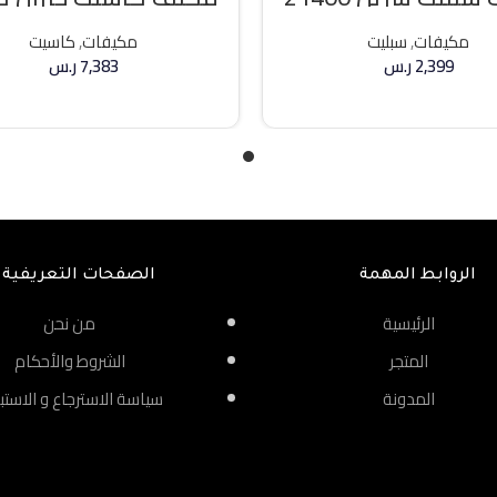
وحده بارد
36000 وحده حار / بارد
مكيفات
,
سبليت
مكيفات
,
كاسيت
2,399
ر.س
7,383
ر.س
إضافة إلى السلة
إضافة إلى السلة
الروابط المهمة
الصفحات التعريفية
الرئيسية
من نحن
المتجر
الشروط والأحكام
المدونة
سياسة الاسترجاع و الاستب