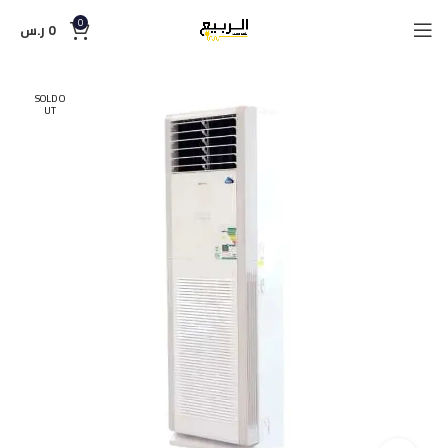
0
0
ر.س
SOLD O
UT