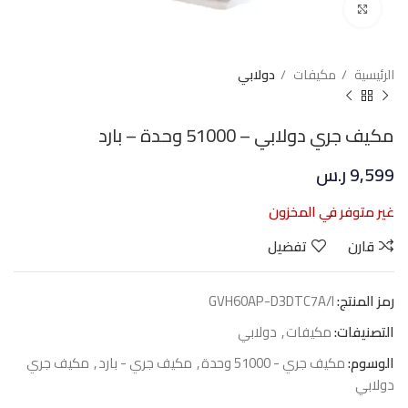
Click to enlarge
الرئيسية
مكيفات
دولابي
مكيف جري دولابي – 51000 وحدة – بارد
9,599
ر.س
غير متوفر في المخزون
قارن
تفضيل
رمز المنتج:
GVH60AP-D3DTC7A/I
التصنيفات:
مكيفات
,
دولابي
الوسوم:
مكيف جري - 51000 وحدة
,
مكيف جري - بارد
,
مكيف جري
دولابي