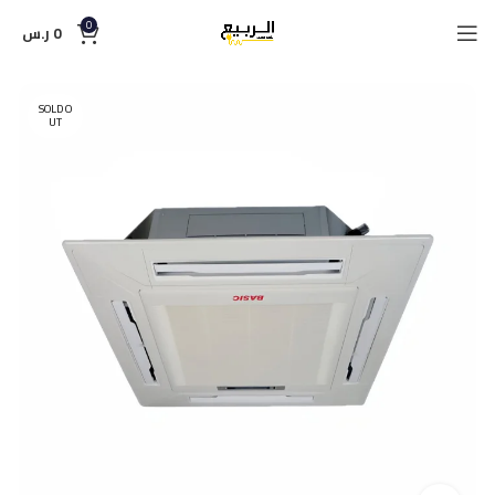
0
0
ر.س
SOLD O
UT