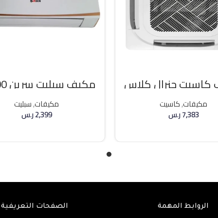
كاسيت جنرال كلاس
مكيف 
ه حار / بارد
وحده بارد
مكيفات
,
كاسيت
مكيفات
,
سبليت
7,383
ر.س
2,399
ر.س
إضافة إلى السلة
إضافة إلى السلة
الروابط المهمة
الصفحات التعريفية