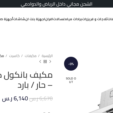
الشحن مجاني داخل الرياض والدوادمي
ات
ثلاجات و فريزرات
برادات مياه
غسالات
افران
اجهزة بلت ان
شاشات
أجهزة صغ
الرئيسية
مكيفات
كاسيت
مكيف ب
-8%
SOLD O
– حار / بارد
UT
6,140
ر.س
6,670
ر.س