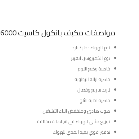
مواصفات مكيف بانكول كاسيت 36000 وحده انفرتر – حار / بارد :
نوع الهواء : حار / بارد
نوع الكمبروسر : انفرتر
خاصية وضع النوم
خاصية ازالة الرطوبة
تبريد سريع وفعال
خاصية اذابة الثلج
صوت هادئ ومنخفض اثناء التشغيل
توزيع مثالي للهواء في اتجاهات مختلفة
تدفق قوي بعيد المدي للهواء