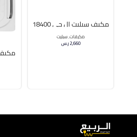
مكيف سبليت ال جي 18400
وحده بارد
مكيفات
,
سبليت
2,660
ر.س
مكيف 
إضافة إلى السلة
36000 وحد