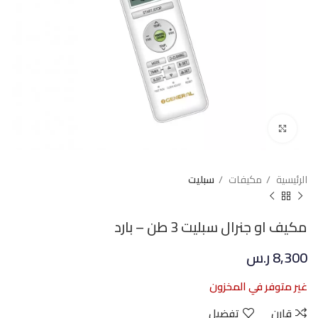
Click to enlarge
الرئيسية
مكيفات
سبليت
مكيف او جنرال سبليت 3 طن – بارد
8,300
ر.س
غير متوفر في المخزون
قارن
تفضيل