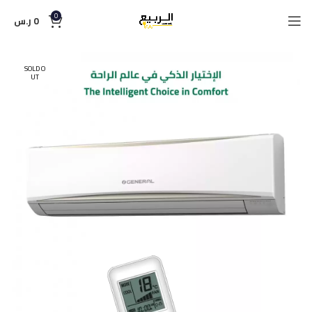
0
0
ر.س
SOLD O
UT