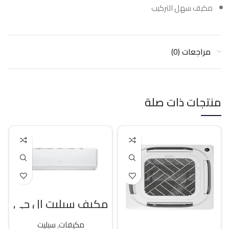
مكيف سهل التركيب
مراجعات (0)
منتجات ذات صلة
مكيف سبليت ال جي
18400 وحده بارد
مكيفات
,
سبليت