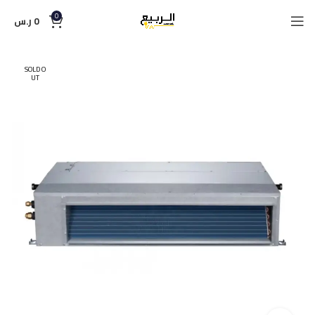
0
0
ر.س
SOLD O
UT