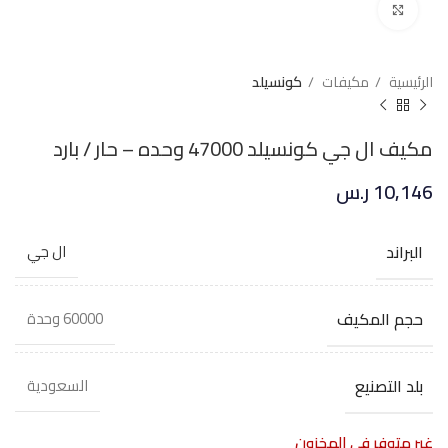
Click to enlarge
الرئيسية
مكيفات
كونسيلد
مكيف ال جي كونسيلد 47000 وحده – حار / بارد
10,146
ر.س
البراند
ال جي
حجم المكيف
60000 وحدة
بلد التصنيع
السعودية
غير متوفر في المخزون