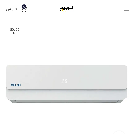
0
0
ر.س
SOLD O
UT