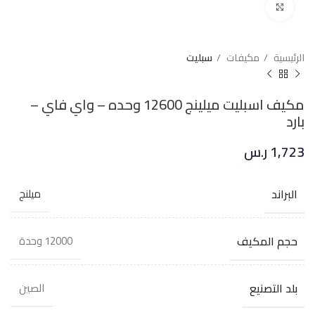
Click to enlarge
الرئيسية
مكيفات
سبليت
مكيف اسبليت ميلينج 12600 وحده – واي فاي –
بارد
1,723
ر.س
البراند
ميلنج
حجم المكيف
12000 وحدة
بلد التصنيع
الصين