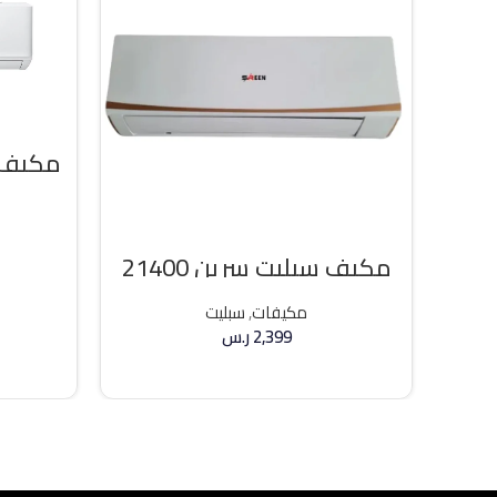
مكيف سبليت سرين 21400
وحده بارد
مكيفات
,
سبليت
2,399
ر.س
إضافة إلى السلة