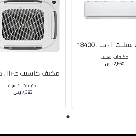
مكيف سبليت ال جي 18400
وحده بارد
مكيفات
,
سبليت
2,660
ر.س
مكيف كاسيت جنرال 
إضافة إلى السلة
36000 وحده حار / بارد
مكيفات
,
كاسيت
7,383
ر.س
إضافة إلى السلة