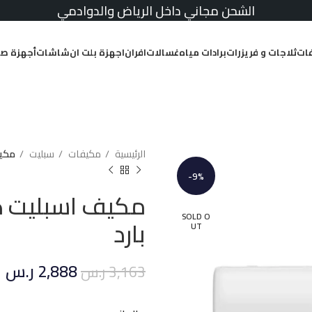
الشحن مجاني داخل الرياض والدوادمي
ات
ثلاجات و فريزرات
برادات مياه
غسالات
افران
اجهزة بلت ان
شاشات
أجهزة صغ
الرئيسية
مكيفات
سبليت
مكيف اسب
-9%
SOLD O
بارد
UT
2,888
ر.س
3,163
ر.س