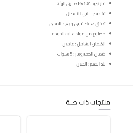
غاز تبريد R410A صديق للبيئة
تشخيص ذاتي للاعطال
تدفق هواء قوي و بعيد المدي
مصنوع من مواد عاليه الجوده
الضمان الشامل : عامين
ضمان الكمبروسر : 5 سنوات
بلد الصنع : الصين
منتجات ذات صلة