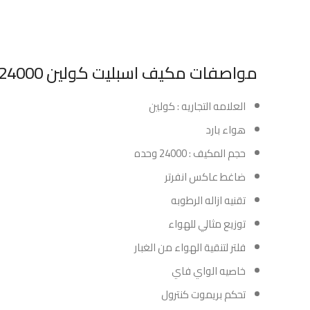
مواصفات مكيف اسبليت كولين 24000 وحده انفرتر – بارد:
العلامه التجاريه : كولين
هواء بارد
حجم المكيف : 24000 وحده
ضاغط عاكس انفرتر
تقنيه ازاله الرطوبه
توزيع مثالي للهواء
فلتر لتنقية الهواء من الغبار
خاصيه الواي فاي
تحكم بريموت كنترول