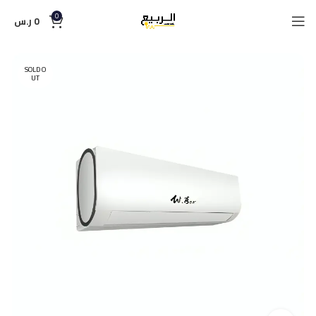
0
0
ر.س
SOLD O
UT