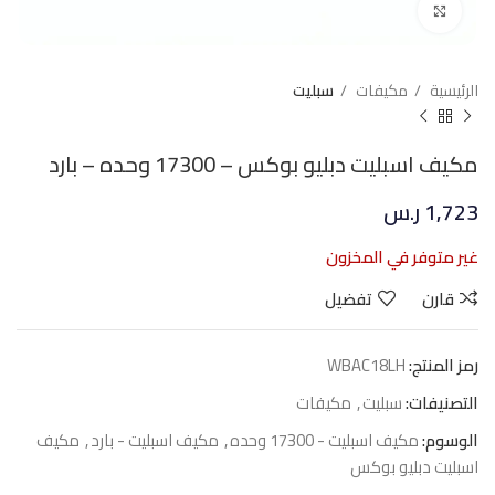
Click to enlarge
الرئيسية
مكيفات
سبليت
مكيف اسبليت دبليو بوكس – 17300 وحده – بارد
1,723
ر.س
غير متوفر في المخزون
قارن
تفضيل
رمز المنتج:
WBAC18LH
التصنيفات:
سبليت
,
مكيفات
الوسوم:
مكيف اسبليت - 17300 وحده
,
مكيف اسبليت - بارد
,
مكيف
اسبليت دبليو بوكس