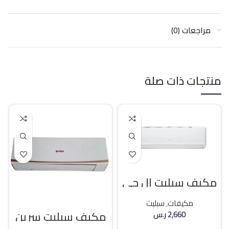
مراجعات (0)
منتجات ذات صلة
مكيف سبليت ال جي
18400 وحده بارد
مكيفات
,
سبليت
مكيف سبليت سرين
2,660
ر.س
21400 وحده بارد