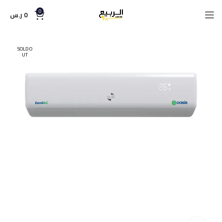
0
0
ر.س
SOLD O
UT