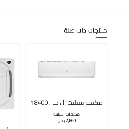
منتجات ذات صلة
مكيف سبليت ال جي 18400
وحده بارد
مكيفات
,
سبليت
2,660
ر.س