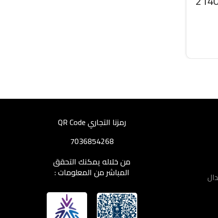
سبليت سرين 21400
رمزنا التجاري QR Code
7036854268
من خلاله يمكنك التحقق
المباشر من المعلومات :
دال