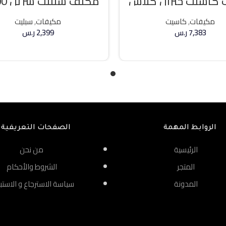
كاسيت جنرال كلاس
مكيف 
ه حار / بارد
وحده بارد
مكيفات
,
كاسيت
مكيفات
,
سبليت
7,383
ر.س
2,399
ر.س
إضافة إلى السلة
إضافة إلى السلة
الروابط المهمة
الصفحات التعريفية
الرئيسية
من نحن
المتجر
الشروط والأحكام
المدونة
سياسة الاسترجاع و الاستب