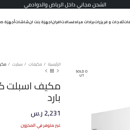
الشحن مجاني داخل الرياض والدوادمي
ات
ثلاجات و فريزرات
برادات مياه
غسالات
افران
اجهزة بلت ان
شاشات
أجهزة صغ
الرئيسية
مكيفات
سبليت
مكيف اس
SOLD O
UT
بارد
2,231
ر.س
غير متوفر في المخزون