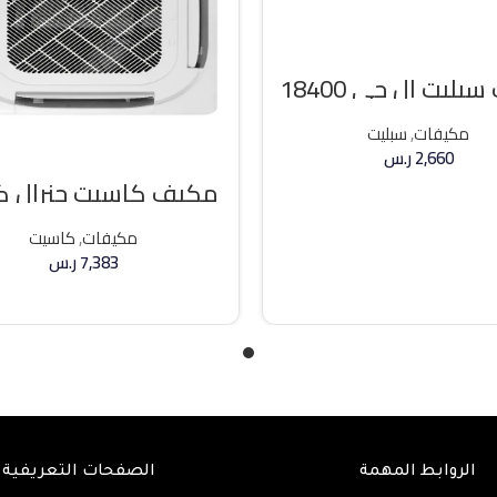
مكيف سبليت ال جي 18400
وحده بارد
مكيفات
,
سبليت
2,660
ر.س
مكيف كاسيت جنرال 
إضافة إلى السلة
36000 وحده حار / بارد
مكيفات
,
كاسيت
7,383
ر.س
إضافة إلى السلة
الروابط المهمة
الصفحات التعريفية