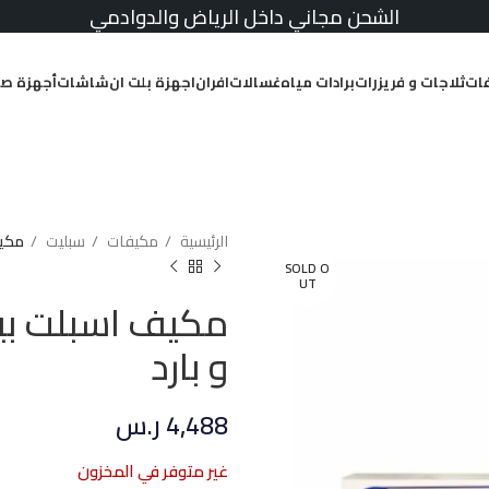
الشحن مجاني داخل الرياض والدوادمي
ات
ثلاجات و فريزرات
برادات مياه
غسالات
افران
اجهزة بلت ان
شاشات
أجهزة صغ
الرئيسية
مكيفات
سبليت
مكيف اس
SOLD O
UT
و بارد
4,488
ر.س
غير متوفر في المخزون