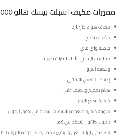
مميزات مكيف اسبلت بيسك هالو 36000 وحدة حار و بارد :
مكيف هواء حار/بارد
مؤقت مدمج
خاصية واي فاي
كفاءة عالية في الأداء لفترات طويلة
وضعية التربو
إعادة التشغيل التلقائي
نظام تعقيم وتنظيف ذاتي
خاصية وضع النوم
مروحة داخلية متعددة السرعات للتحكم في تدفق الهواء
ريموت كنترول للتحكم عن بُعد
فلتر صحي لإزالة الغبار والبكتيريا، مما يحسن جودة الهواء الدا