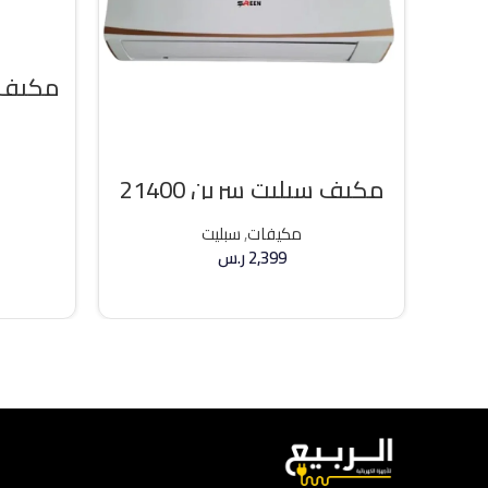
مكيف سبليت سرين 21400
وحده بارد
مكيفات
,
سبليت
2,399
ر.س
إضافة إلى السلة