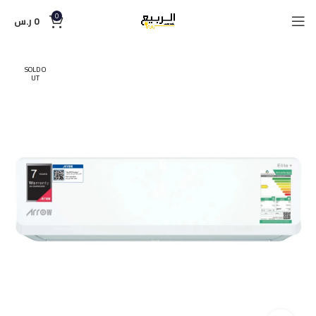
0
0
ر.س
SOLD O
UT