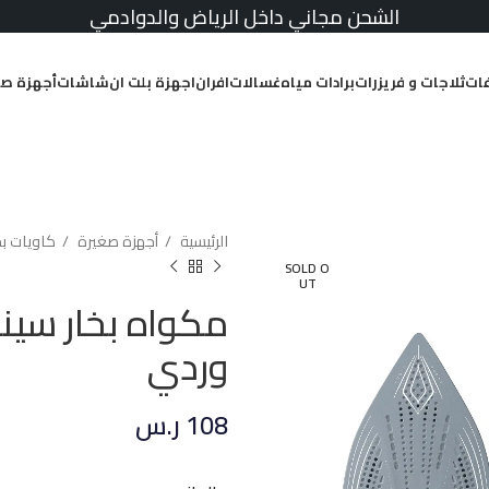
الشحن مجاني داخل الرياض والدوادمي
ات
ثلاجات و فريزرات
برادات مياه
غسالات
افران
اجهزة بلت ان
شاشات
أجهزة صغ
الرئيسية
أجهزة صغيرة
كاويات ب
SOLD O
UT
وردي
108
ر.س