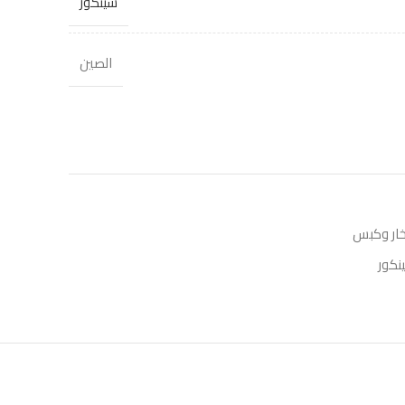
سينكور
الصين
خار وكبس
نكور