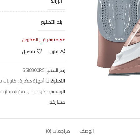
البراند
بلد التصنيع
غير متوفر في المخزون
قارن
تفضيل
رمز المنتج:
SSI8300RS
التصنيفات:
أجهزة صغيرة
,
كاويات ب
الوسوم:
مكواه بخار
,
مكواه بخار سي
مشاركة:
الوصف
مراجعات (0)