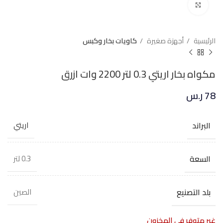
Click to enlarge
الرئيسية
أجهزة صغيرة
كاويات بخار وكبس
مكواه بخار اريتي 0.3 لتر 2200 وات ازرق
78
ر.س
البراند
اريتي
السعة
0.3 لتر
بلد التصنيع
الصين
غير متوفر في المخزون