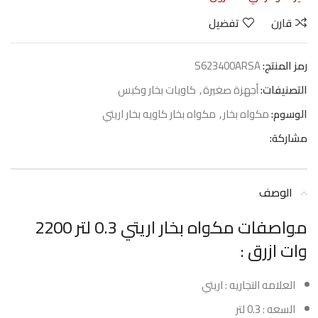
قارن
تفضيل
رمز المنتج:
S623400ARSA
التصنيفات:
أجهزة صغيرة
,
كاويات بخار وكبس
الوسوم:
مكواه بخار
,
مكواه بخار كاويه بخار اريتي
مشاركة:
الوصف
مواصفات مكواه بخار اريتي 0.3 لتر 2200
وات ازرق :
العلامه التجاريه : اريتي
السعه : 0.3 لتر