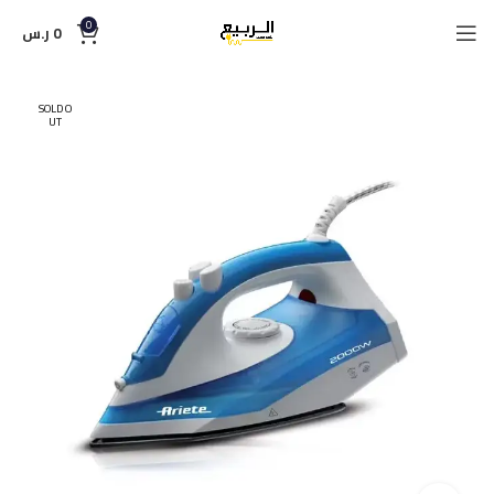
0
0
ر.س
SOLD O
UT