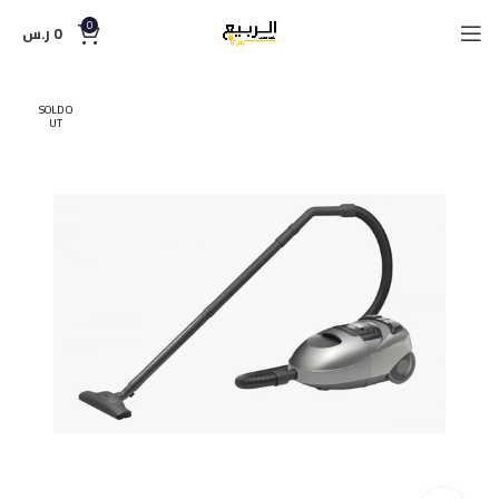
0
0
ر.س
SOLD O
UT