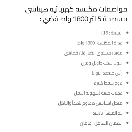
مواصفات مكنسة كهربائية هيتاشي
مسطحة 5 لتر 1800 واط فضي :
السعة : 5 لتر
قدرة المكنسة : 1800 واط
مؤشر مستوى الغبار فلتر قماشي
أنبوب سحب طويل ومرن
رأس متعدد الزوايا
قوة شفط كبيرة
عجلات متينه لسهولة التنقل
هيكل استانلس مقاوم للصدأ والتآكل
بلد المنشأ : تايلاند
الضمان الشامل : عامان