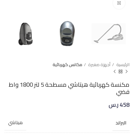
Click to enlarge
الرئيسية
أجهزة صغيرة
مكانس كهربائية
مكنسة كهربائية هيتاشي مسطحة 5 لتر 1800 واط
فضي
458
ر.س
البراند
هيتاشي